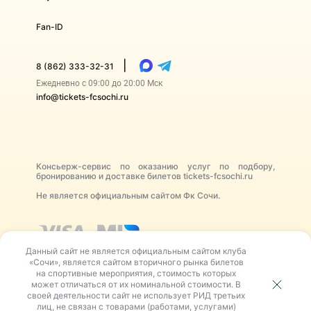
Fan-ID
|
8 (862) 333-32-31
Ежедневно с 09:00 до 20:00 Мск
info@tickets-fcsochi.ru
Консьерж-сервис по оказанию услуг по подбору,
бронированию и доставке билетов tickets-fcsochi.ru
Не является официальным сайтом Фк Сочи.
Данный сайт не является официальным сайтом клуба
«Сочи», является сайтом вторичного рынка билетов
на спортивные мероприятия, стоимость которых
может отличаться от их номинальной стоимости. В
своей деятельности сайт не использует РИД третьих
В своей деятельности сайт не использует РИД третьих
лиц, не связан с товарами (работами, услугами)
лиц, не связан с товарами (работами, услугами)